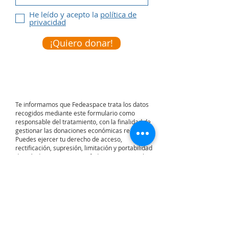
He leído y acepto la
política de
privacidad
¡Quiero donar!
Te informamos que Fedeaspace trata los datos
recogidos mediante este formulario como
responsable del tratamiento, con la finalidad de
gestionar las donaciones económicas realizadas.
Puedes ejercer tu derecho de acceso,
rectificación, supresión, limitación y portabilidad
dirigiéndose por escrito a
fedeaspace@gmail.com
Si lo prefieres, realiza una transferencia
al siguiente número de cuenta:
IBAN ES94
2048 0052 8134 0400
9750